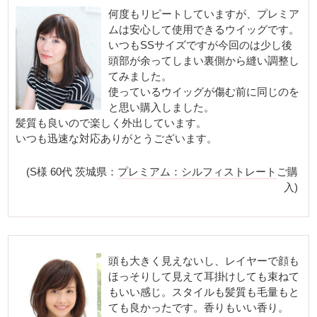
何度もリピートしていますが、プレミア
ムは安心して使用できるウイッグです。
いつもSSサイズですが今回のは少し後
頭部が余ってしまい裏側から縫い調整し
てみました。
使っているウイッグが傷む前に同じのを
と思い購入しました。
髪質も良いので楽しく外出しています。
いつも迅速な対応ありがとうございます。
(S様 60代 茨城県：
プレミアム：シルフィストレート
ご購
入)
頭も大きく見えないし、レイヤーで顔も
ほっそりして見えて耳掛けしても束ねて
もいい感じ。スタイルも髪質も毛量もと
ても良かったです。香りもいい香り。