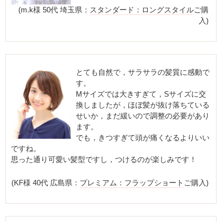
(m.k様 50代 埼玉県：
スタンダード：ロングスタイル
ご購
入)
とても自然で，サラサラの髪質に感動で
す。
Mサイズでは大きすぎて，Sサイズに交
換しましたが，ほぼ髪が抜け落ちている
せいか，まだ緩いので調整の必要があり
ます。
でも，きつすぎて頭が痛くなるよりいい
ですね。
思った通り可愛い髪型ですし，つけるのが楽しみです！
(KF様 40代 広島県：
プレミアム：フラップショート
ご購入)