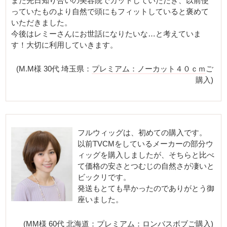
また先日知り合いの美容院でカットしていただき、以前使
っていたものより自然で頭にもフィットしていると褒めて
いただきました。
今後はレミーさんにお世話になりたいな…と考えていま
す！大切に利用していきます。
(M.M様 30代 埼玉県：
プレミアム：ノーカット４０ｃｍ
ご
購入)
フルウィッグは、初めての購入です。
以前TVCMをしているメーカーの部分ウ
ィッグを購入しましたが、そちらと比べ
て価格の安さとつむじの自然さが凄いと
ビックリです。
発送もとても早かったのでありがとう御
座いました。
(MM様 60代 北海道：
プレミアム：ロンバスボブ
ご購入)