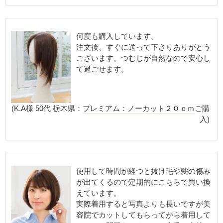
何度も購入しています。
注文後、すぐに送って下さりありがとう
ございます。つむじが自然なので安心し
て過ごせます。
(K.A様 50代 栃木県：
プレミアム：ノーカット２０ｃｍ
ご購
入)
使用して時間が経つと抜け毛や髪の傷み
が出てくるので定期的にこちらで買い換
えています。
実際着用すると写真よりも長いですが美
容院でカットしてもらってから着用して