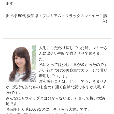
ます。
(K.Y様 50代 愛知県：
プレミアム：リラックスレイヤー
ご購
入)
人毛にこだわり探していた所、レミーさ
んに出会い初めて購入させて頂きまし
た。
私にとっては少し毛量が多かったのです
が、行きつけの美容室でカットして貰い
着用しています。
違和感ゼロとは、どうしてもいきません
が（気持ち的なものも含め）凄く自然な髪でさすが人毛10
0%です。
みんなにもウィッグとは分からないよ、と言って貰い大満
足です。
お値段も人毛100%なのに、そちらも大満足です。