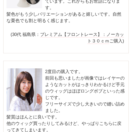
ています。これからもお世話になりま
す。
髪色がもう少しバリエーションがあると嬉しいです。自然
な栗色でも割と明るく感じます。
(30代 福島県：
プレミアム【フロントレース】：ノーカッ
ト３０ｃｍ
ご購入)
2度目の購入です。
前回も思いましたが画像ではレイヤーの
ようなカットがはっきりわかるけど手元
のウィッグはほぼロングボブといった感
じです。
フリーサイズで少し大きいので縫い詰め
ました。
髪質はほんとに良いです。
他のウィッグ買ったりしてみるけど、やっぱりこちらに戻
ってきてしまいます。