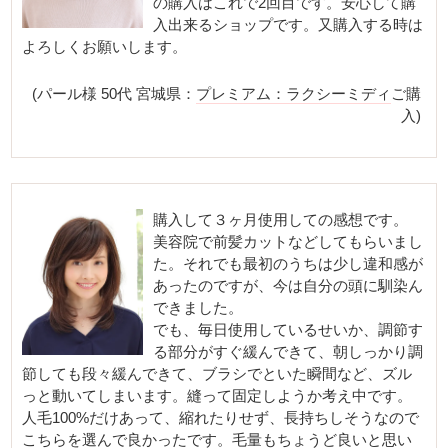
の購入はこれで2回目です。安心して購
入出来るショップです。又購入する時は
よろしくお願いします。
(パール様 50代 宮城県：
プレミアム：ラクシーミディ
ご購
入)
購入して３ヶ月使用しての感想です。
美容院で前髪カットなどしてもらいまし
た。それでも最初のうちは少し違和感が
あったのですが、今は自分の頭に馴染ん
できました。
でも、毎日使用しているせいか、調節す
る部分がすぐ緩んできて、朝しっかり調
節しても段々緩んできて、ブラシでといた瞬間など、ズル
っと動いてしまいます。縫って固定しようか考え中です。
人毛100%だけあって、縮れたりせず、長持ちしそうなので
こちらを選んで良かったです。毛量もちょうど良いと思い