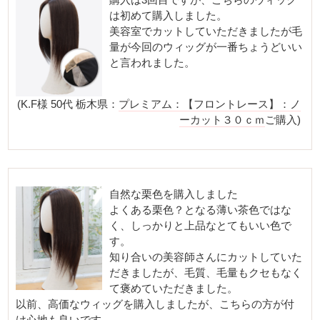
は初めて購入しました。
美容室でカットしていただきましたが毛
量が今回のウィッグが一番ちょうどいい
と言われました。
(K.F様 50代 栃木県：
プレミアム：【フロントレース】：ノ
ーカット３０ｃｍ
ご購入)
自然な栗色を購入しました
よくある栗色？となる薄い茶色ではな
く、しっかりと上品なとてもいい色で
す。
知り合いの美容師さんにカットしていた
だきましたが、毛質、毛量もクセもなく
て褒めていただきました。
以前、高価なウィッグを購入しましたが、こちらの方が付
け心地も良いです。