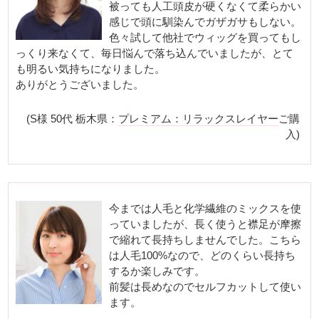
被っても人工頭皮が硬くなくて柔らかい
感じで頭に馴染んでガザガサもしない。
色々試して他社でウィッグを買ってもし
っくり来なくて、毎日悩んで落ち込んでいましたが、とて
も明るい気持ちになりました。
ありがとうございました。
(S様 50代 栃木県：
プレミアム：リラックスレイヤー
ご購
入)
今までは人毛と化学繊維のミックスを使
っていましたが、長く使うと襟足が摩擦
で縮れて長持ちしませんでした。こちら
は人毛100%なので、どのくらい長持ち
するか楽しみです。
前髪は長めなのでセルフカットして使い
ます。