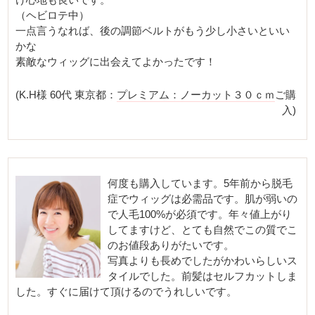
（ヘビロテ中）
一点言うなれば、後の調節ベルトがもう少し小さいといい
かな
素敵なウィッグに出会えてよかったです！
(K.H様 60代 東京都：
プレミアム：ノーカット３０ｃｍ
ご購
入)
何度も購入しています。5年前から脱毛
症でウィッグは必需品です。肌が弱いの
で人毛100%が必須です。年々値上がり
してますけど、とても自然でこの質でこ
のお値段ありがたいです。
写真よりも長めでしたがかわいらしいス
タイルでした。前髪はセルフカットしま
した。すぐに届けて頂けるのでうれしいです。