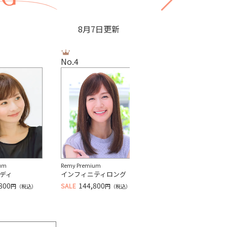
8月7日更新
No.4
No.5
um
Remy Premium
Remy Standard
ディ
インフィニティロング
ショートスタイル
800
144,800
95,800
SALE
SALE
円
円
円
（税込）
（税込）
（税込）