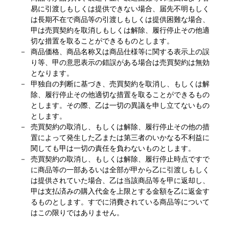
易に引渡しもしくは提供できない場合、届先不明もしく
は長期不在で商品等の引渡しもしくは提供困難な場合、
甲は売買契約を取消しもしくは解除、履行停止その他適
切な措置を取ることができるものとします。
商品価格、商品名称又は商品仕様等に関する表示上の誤
り等、甲の意思表示の錯誤がある場合は売買契約は無効
となります。
甲独自の判断に基づき、売買契約を取消し、もしくは解
除、履行停止その他適切な措置を取ることができるもの
とします。その際、乙は一切の異議を申し立てないもの
とします。
売買契約の取消し、もしくは解除、履行停止その他の措
置によって発生した乙または第三者のいかなる不利益に
関しても甲は一切の責任を負わないものとします。
売買契約の取消し、もしくは解除、履行停止時点ですで
に商品等の一部あるいは全部が甲から乙に引渡しもしく
は提供されていた場合、乙は当該商品等を甲に返却し、
甲は支払済みの購入代金を上限とする金額を乙に返金す
るものとします。すでに消費されている商品等について
はこの限りではありません。