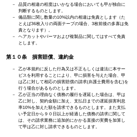
品質の相違の程度はいかなる場合においても甲が独自に
判断するものとします。
備品類に関し数量の10%以内の相違は免責とします（た
とえば36枚入りの両面テープの場合、3枚前後の多寡は免
責となります）。
ヘアカットやパーマおよび複製品に関してはすべて免責
とします。
第１０条 損害賠償、違約金
乙が本規約に反した行為又は不正もしくは違法に本サー
ビスを利用することにより、甲に損害を与えた場合、甲
は乙に対して相応の損害賠償の請求(弁護士費用を含む)を
行う場合があるものとします。
乙が正当の理由なく債務の履行を遅延した場合は、甲は
乙に対し、契約金額に加え、支払日までの遅延損害利息
率10%を加えた額を請求できるものとします。また支払
い予定日から９０日以上が経過した債務の請求に関して
は、その請求業務に追加的にかかる直接の実費を加算し
て甲は乙に対し請求できるものとします。