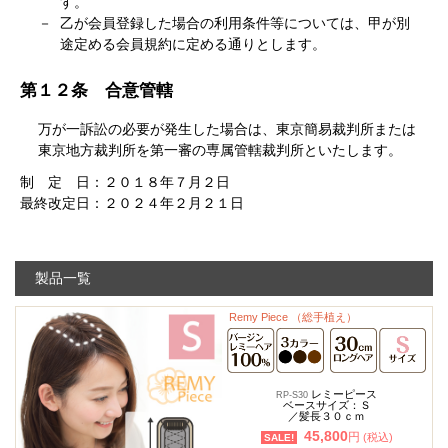
す。
乙が会員登録した場合の利用条件等については、甲が別
途定める会員規約に定める通りとします。
第１２条 合意管轄
万が一訴訟の必要が発生した場合は、東京簡易裁判所または
東京地方裁判所を第一審の専属管轄裁判所といたします。
制 定 日：２０１８年７月２日
最終改定日：２０２４年２月２１日
製品一覧
Remy Piece （総手植え）
レミーピース
RP-S30
ベースサイズ：Ｓ
／髪長３０ｃｍ
45,800
円
(税込)
SALE!