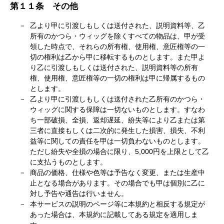
第１１条 その他
乙より甲に引渡しもしくは送付された、説明資料等、乙
所有のかつら・ウィッグを除くすべての物品は、甲が受
領した時点で、それらの所有権、使用権、意匠権等の一
切の権利は乙から甲に移転するものとします。また甲よ
り乙に引渡しもしくは送付された、説明資料等の所有
権、使用権、意匠権等の一切の権利は甲に帰属するもの
とします。
乙より甲に引渡しもしくは送付された乙所有のかつら・
ウィッグに関する保障は一切ないものとします。すなわ
ち一部破損、全損、返却遅延、紛失等により乙または第
三者に直接もしくは二次的に発生した損害、損失、不利
益等に関しての責任を甲は一切負わないものとします。
ただし紛失や全損の場合に限り、5,000円を上限として乙
に支払うものとします。
商品の価格、仕様や色等は予告なく変更、または生産中
止となる場合があります。その場合でも甲は個別に乙に
対し予告や通告は行いません。
本サービスの説明のページ等に本規約と相反する規定が
あった場合は、本規約に記載してある規定を適用しま