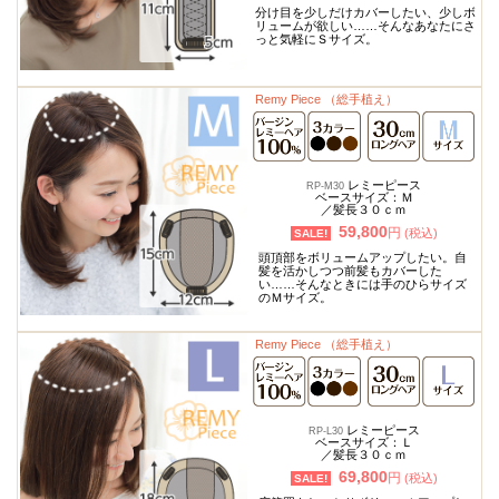
分け目を少しだけカバーしたい、少しボ
リュームが欲しい……そんなあなたにさ
っと気軽にＳサイズ。
Remy Piece （総手植え）
レミーピース
RP-M30
ベースサイズ：Ｍ
／髪長３０ｃｍ
59,800
円
(税込)
SALE!
頭頂部をボリュームアップしたい。自
髪を活かしつつ前髪もカバーした
い……そんなときには手のひらサイズ
のＭサイズ。
Remy Piece （総手植え）
レミーピース
RP-L30
ベースサイズ：Ｌ
／髪長３０ｃｍ
69,800
円
(税込)
SALE!