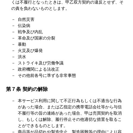
くは不履行となったときは、甲乙双方契約の違反とせず、そ
の責を負わないものとします。
自然災害
伝染病
戦争及び内乱
革命及び国家の分裂
暴動
火災及び爆発
洪水
ストライキ及び労働争議
政府機関による法改正
その他前各号に準ずる非常事態
第７条 契約の解除
本サービス利用に関して不正行為もしくは不適当な行為
があった場合、または乙指定の携帯電話会社等から与信
不履行等の旨の連絡があった場合、甲は売買契約を取消
し、もしくは解除、履行停止その他適切な措置を取るこ
とができるものとします。
商品等が品切れや製造中止、製造困難等の理由により容