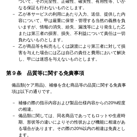
ついて、その完全性、正確性、確実性、有用性等、いか
なる保証も行わないものとします。
乙が本サービスの利用にあたり入力、送信、提供した内
容について、甲は厳重に保管・管理する当然の義務を負
いますが、情報の消失、紛失、漏洩等により発生した乙
または第三者の損害、損失、不利益について責任は一切
負わないものとします。
乙が商品等を転売もしくは譲渡により第三者に対して損
害を与えた場合には乙は自己の責任と費用において解決
し、甲には迷惑を与えないものとします。
第９条 品質等に関する免責事項
備品類(ケア用品)、補修を含む商品等の品質に関する免責事
項は以下の通りです。
補修の際の指示内容および製品仕様内容からの20%程度
の相違。
備品類に関しては、同名商品であってもロットや生産時
期、形状等の違いによりその性状および機能に相違があ
る場合があります。その際の20%以内の相違は免責とし
ます。